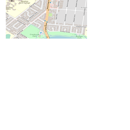
商务办公室
3A Bayswater Terrace，昆士兰州海德
公园
4812，澳大利亚
0488991545
212nathanstreet@gmail.com
乙
USIN
服务时间