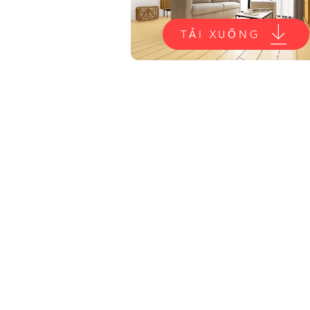
TẢI XUỐNG
VĂN PHÒNG KINH DOANH
3A Bayswater Terrace, Hyde Par
4812, Úc
0488991545
212nathanstreet@gmail.com