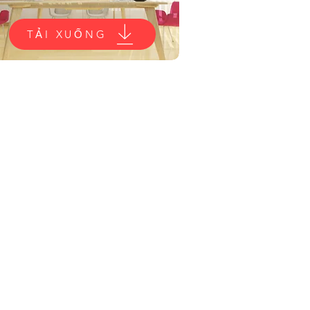
TẢI XUỐNG
DOANH NGHIỆP LIÊN KẾT
Dịch vụ thuế Townsville