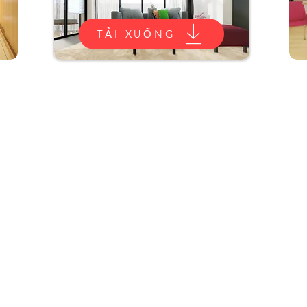
TẢI XUỐNG
GIỜ
KINH
DOANH
Thứ Hai-Thứ Sáu: 9 giờ sáng đến 5
k QLD
giờ chiều
Thứ 7 & Chủ nhật: Đóng cửa